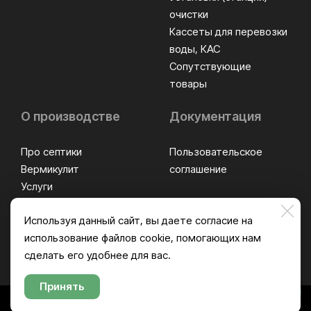
очистки
Кассеты для перевозки
воды, КАС
Сопутствующие
товары
О производстве
Документация
Про септики
Пользовательское
Вермикулит
соглашение
Услуги
Оплата и доставка
Используя данный сайт, вы даете согласие на
Контакты
использование файлов cookie, помогающих нам
сделать его удобнее для вас.
Принять
Напишите нам!
Made on
Bazium