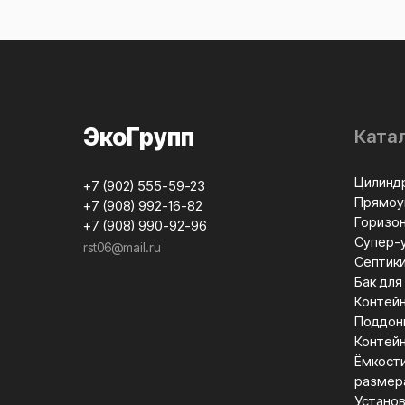
ЭкоГрупп
Катал
Цилинд
+7 (902) 555-59-23
Прямоу
+7 (908) 992-16-82
Горизо
+7 (908) 990-92-96
Супер-
rst06@mail.ru
Септики
Бак для
Контей
Поддон
Контей
Ёмкост
размер
Установ