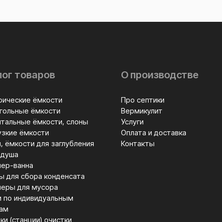
ог товаров
О производстве
рические ёмкости
Про септики
гольные ёмкости
Вермикулит
нтальные ёмкости, слоны
Услуги
узкие ёмкости
Оплата и доставка
, ёмкости для заглубления
Контакты
 душа
нер-ванна
ы для сбора конденсата
неры для мусора
и по индивидуальным
ам
ки (станции) очистки